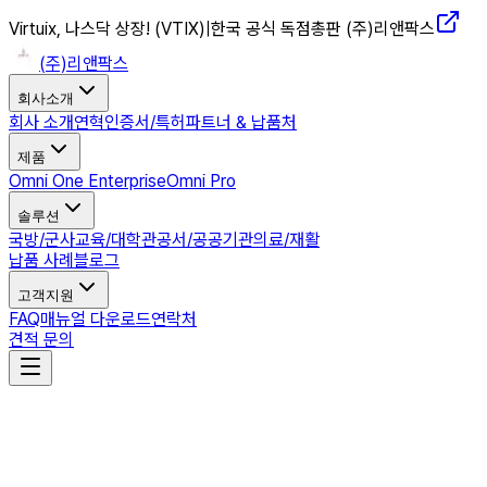
Virtuix, 나스닥 상장! (VTIX)
|
한국 공식 독점총판 (주)리앤팍스
(주)리앤팍스
회사소개
회사 소개
연혁
인증서/특허
파트너 & 납품처
제품
Omni One Enterprise
Omni Pro
솔루션
국방/군사
교육/대학
관공서/공공기관
의료/재활
납품 사례
블로그
고객지원
FAQ
매뉴얼 다운로드
연락처
견적 문의