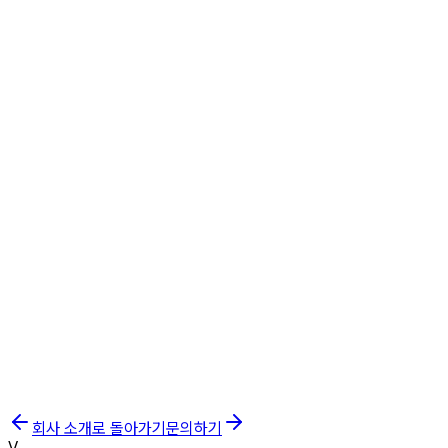
전파 인증
총판 인증
회사 소개로 돌아가기
문의하기
V